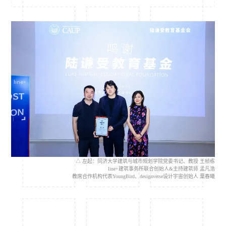
△ 左起：同济大学建筑与城市规划学院党委书记、教授 王桢栋
line+建筑事务所联合创始人&主持建筑师 孟凡浩
教席合作机构代表YoungBird、designverse设计宇宙创始人 葉春曦