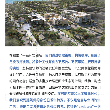
在积累了一系列实践后，
我们通过梳理策略、构筑秩序，形成了
八条方法准则，将设计工作转化为更高效、更可感知、更可持续
的实践
：坚持建筑师的社会责任和独立立场；以公共利益最优为
设计导向；合理开放场地，融入自然与城市；以有效运营为前提
的混合功能；适宜的多重技术路径回应生态可持续；结构、构造
和技术的一体化整合表达；回应在地文化的差异化表达；为使用
者提供弹性和灵活的时间与空间。
在移动互联和人工智能时代，
我们意识到建筑师的身份已发生转变，不仅是创意与空间的生
产者，更是全要素的组织者和架构者。这恰是“architect”一词