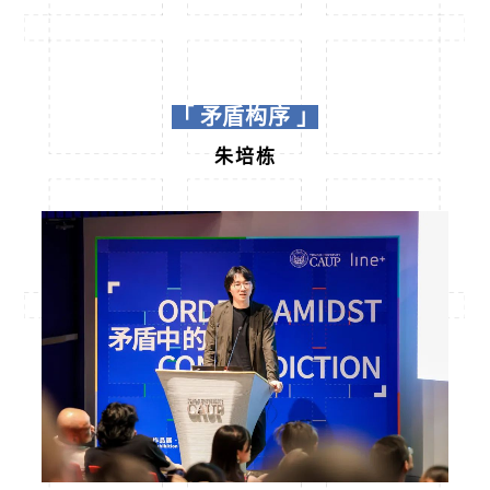
「 矛盾构序 」
朱培栋