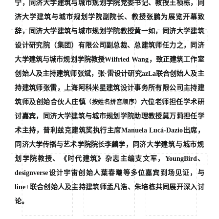
宁，同济大学建筑与城市规划学院党委书记、教授王桢栋，同
济大学建筑与城市规划学院副院长、教授张鹏为展览开幕致
辞，同济大学建筑与城市规划学院教授黄一如，同济大学建筑
设计研究院（集团）有限公司副总裁、总建筑师任力之，同济
大学建筑与城市规划学院教授Wilfried Wang，致正建筑工作室
创始人及主持建筑师张斌，张·雷设计研究azLa联合创始人及主
持建筑师张雷，上海阿科米星建筑设计事务所有限公司主持建
筑师及创始合伙人庄慎
六位老师担任学术研
（按姓名拼音顺序）
讨嘉宾，同济大学建筑与城市规划学院助理教授莫万莉担任学
术主持，普利兹克建筑奖执行主席Manuela Lucá-Dazio出席，
同济大学传播与艺术学院院长李麟学，
同济大学建筑与城市规
划学院教授、《时代建筑》杂志主编支文军，
YoungBird、
designverse设计宇宙创始人葉春曦等多位嘉宾到场见证，与
line+联合创始人及主持建筑师孟凡浩、朱培栋共同展开深入讨
论。