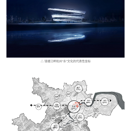
△ 钱塘江畔杭州
“
水
”
文化的代表性坐标