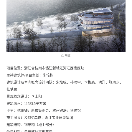
△ 鸟瞰
项目位置：浙江省杭州市钱江新城江河汇西南区块
主持建筑师/项目主创：朱培栋
建筑设计及室内概念设计团队：
朱培栋、孙啸宇、李彬淼、洪洋、张琦琪、
杜梦颖
景观概念设计：
李上阳
建筑面积：11535.5平方米
业主：杭州钱江新城管委会、杭州钱塘江博物馆
施工图设计及EPC单位：浙江宝业建设集团
建筑结构：钢结构（地上部分）
外墙材料：单元式钛锌板幕墙