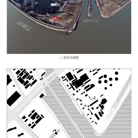
△ 地形鸟瞰图