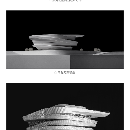
△ 顺势而起的钱塘江沿岸
△ 中标方案模型