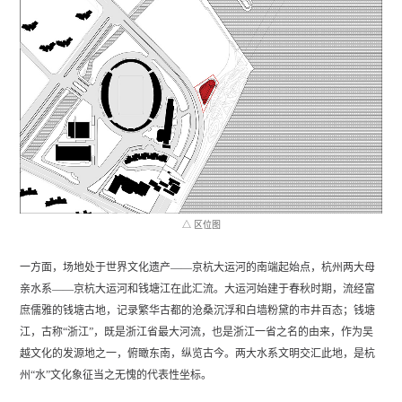
△ 区位图
一方面，场地处于世界文化遗产——京杭大运河的南端起始点，杭州两大母
亲水系——京杭大运河和钱塘江在此汇流。大运河始建于春秋时期，流经富
庶儒雅的钱塘古地，记录繁华古都的沧桑沉浮和白墙粉黛的市井百态；钱塘
江，古称“浙江”，既是浙江省最大河流，也是浙江一省之名的由来，作为吴
越文化的发源地之一，俯瞰东南，纵览古今。两大水系文明交汇此地，是杭
州“水”文化象征当之无愧的代表性坐标。