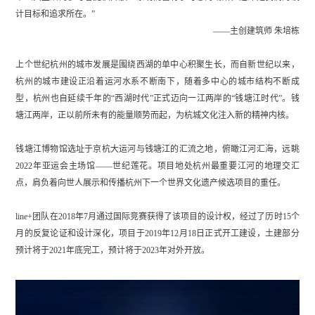
计目标和追求所在。”
——主创建筑师 朱培栋
上个世纪杭州的城市发展是围绕西湖的单中心积聚生长，而自新世纪以来，
杭州的城市建设正沿着运河水系不断南下，随着多中心的城市结构不断成
型，杭州也自延续千年的“西湖时代”正式迈向一江两岸的“钱塘江时代”。钱
塘江两岸，正以前所未有的能量顺势而起，为杭城文化注入新的精神内核。
钱塘江博物馆选址于京杭大运河与钱塘江的汇流之地，俯瞰江河汇海，远眺
2022年亚运会主场馆——世纪莲花。项目地处杭州最重要江河的地理交汇
点，肩负着向世人展示和传播杭州下一个世界文化遗产候选项目的重任。
line+团队在2018年7月通过国际竞赛获得了该项目的设计权，经过了历时15个
月的反复论证和设计深化，项目于2019年12月18日正式开工建设，土建部分
预计将于2021年底完工，预计将于2023年对外开放。