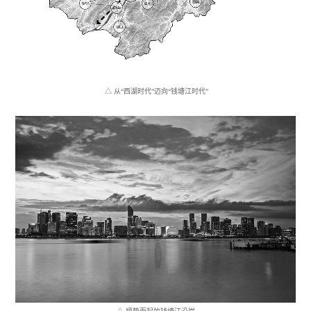
△ 从“西湖时代”迈向“钱塘江时代”