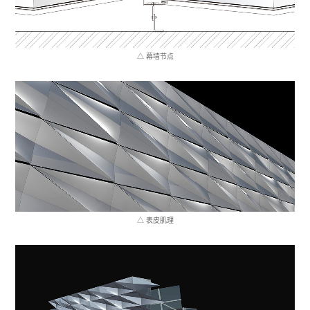
△ 幕墙节点
△ 表皮肌理