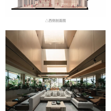
△西侧剖面图