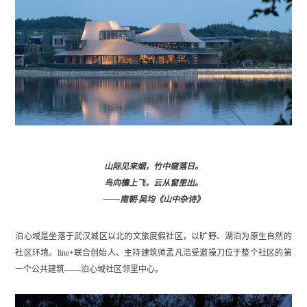
山际见来烟，竹中窥落日。
鸟向檐上飞，云从窗里出。
——南朝·吴均《山中杂诗》
泊心域是坐落于武汉城区以北的文旅度假社区，以旷野、湖泊为原生自然的
社区环境。line+联合创始人、主持建筑师孟凡浩受邀操⼑位于整个社区的第
一个公共建筑——泊⼼域社区邻里中⼼。