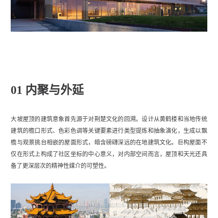
01 内聚与外延
大坡屋顶的建筑意象首先源于对荆楚文化的回溯。设计从黄鹤楼和当地传统
建筑的檐口形式、色彩色调等关键要素进行类型提炼和抽象演化，生成以飘
檐与观景挑台相嵌的屋面形式，暗含磅礴深远的在地建筑文化。巨构屋面不
仅在形式上构成了社区坐标的中心意义，对内部空间而言，屋顶和天光还具
备了更深层次的精神性媒介的可塑性。