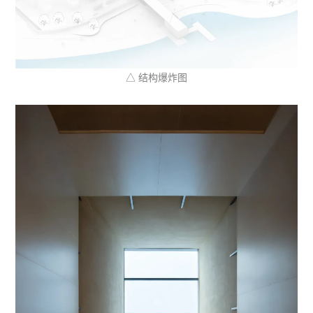
△ 结构爆炸图