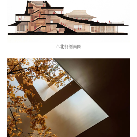
△北侧剖面图