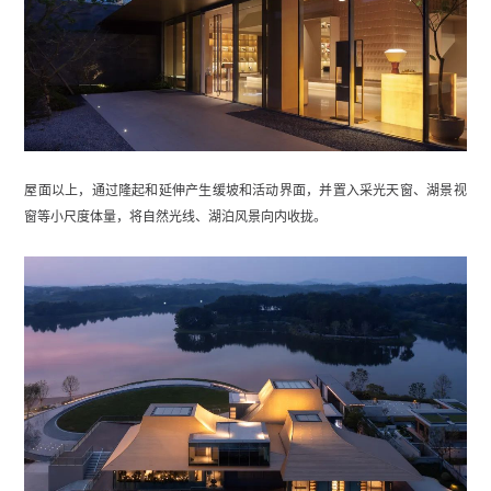
屋面以上，通过隆起和延伸产生缓坡和活动界面，并置入采光天窗、湖景视
窗等小尺度体量，将自然光线、湖泊风景向内收拢。