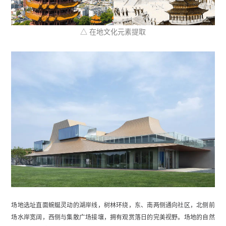
△ 在地文化元素提取
场地选址直面蜿蜒灵动的湖岸线，树林环绕，东、南两侧通向社区，北侧前
场水岸宽阔，西侧与集散广场接壤，拥有观赏落日的完美视野。场地的自然