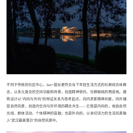
不同于传统的社区中心，line+提出更符合当下年轻生活方式的社群综合体概
念，以多元复合的空间功能和场景，创造精神依托、社群联结的栖息地。建
筑设计以“内向与外向”的辩证关系为思考起点，向内求索精神共振，向外捕
捉自然风景，创造内空间与外环境的耦合共生——它既是内向的，收拢自然
光线、群体活动、个体精神的容器；也是外向的，以亲切活力的生活风景融
入“武汉最美落日”的自然风景中。