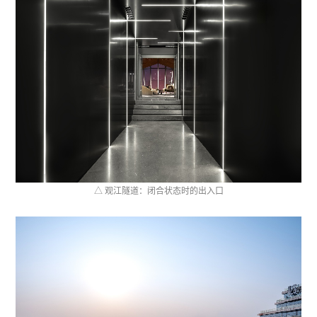
△ 观江隧道：闭合状态时的出入口