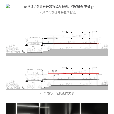
△ 从闭合到绽放升起的状态
△ 降落与升起的剖面关系