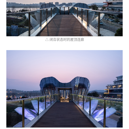
△ 闭合状态时的屋顶连廊