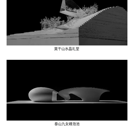
莫干山水晶礼堂
泰山九女峰泡池