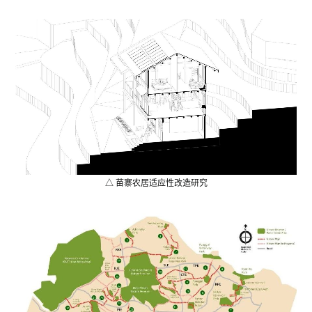
△ 苗寨农居适应性改造研究