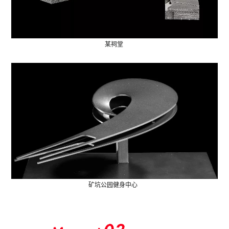
某祠堂
矿坑公园健身中心