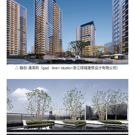
△ 融创·涌清府（gad · line+ studio+浙江绿城建筑设计有限公司）