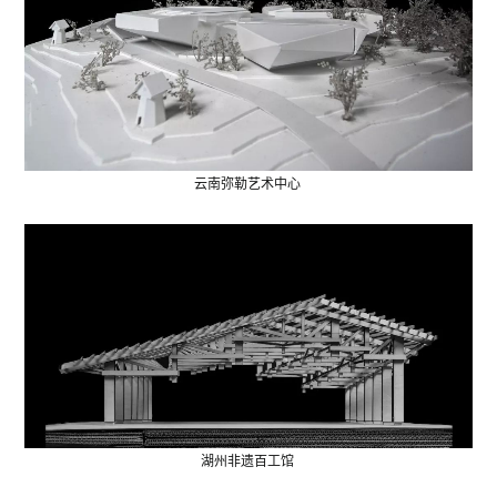
云南弥勒艺术中心
湖州非遗百工馆