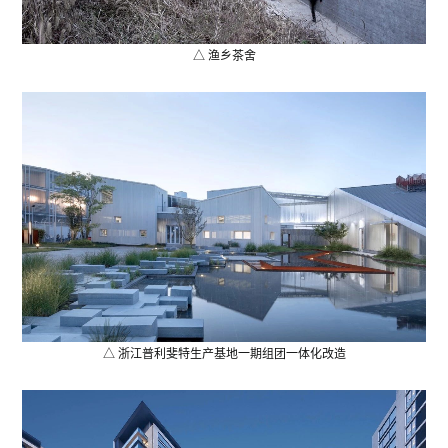
△ 渔乡茶舍
△ 浙江普利斐特生产基地一期组团一体化改造