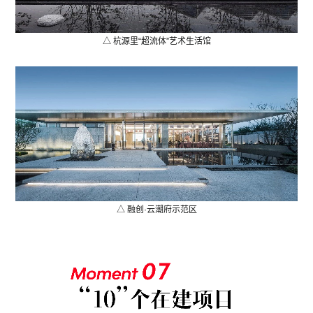
△ 杭源里“超流体”艺术生活馆
△ 融创·云潮府示范区