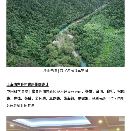
溪山书院 | 数字游民共享空间
上海浦东乡村农居集群设计
中国科学院院士
常青
任浦东新区乡村建设总顾问，
张雷、童明、俞挺、祝晓
峰、庄慎、张斌、孟凡浩、卓刚峰、张海翱、姜娓娓、马科元
等11位国内知
名建筑师共同参与