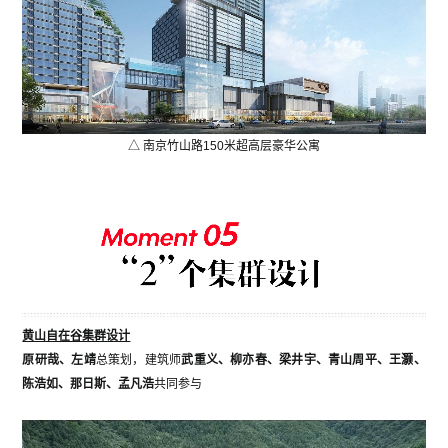
△ 南京竹山路150米超高层豪华公寓
黄山自在谷集群设计
原研哉、左靖
总策划，建筑师
武重义、柳亦春、梁井宇、青山周平、王灏、
陈浩如、那日斯、孟凡浩
共同参与