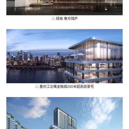
△ 绿城·春月锦庐
△ 重庆江北嘴金融城200米超高层豪宅