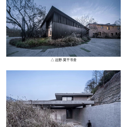
△ 远野·莫干书舍