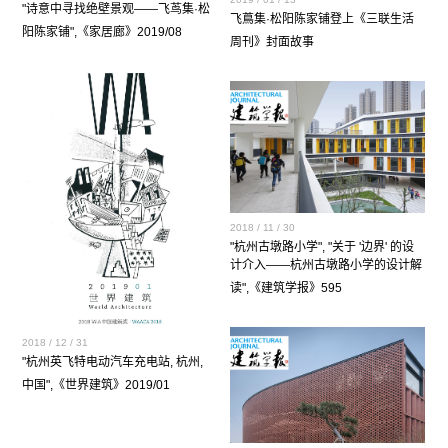
"诗意中寻找绝壁景观——飞茑集·松
飞蔦集·松阳陈家铺登上《三联生活
阳陈家铺",《家居廊》2019/08
周刊》封面故事
2018 / 11 / 30
"杭州古墩路小学", "关于 '边界' 的设
计介入——杭州古墩路小学的设计解
读",《建筑学报》595
2018 / 12 / 31
"杭州英飞特电动汽车充电站, 杭州,
中国",《世界建筑》2019/01